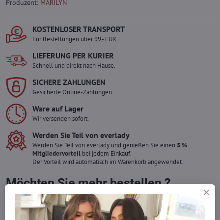
Produzent:
MARILYN
KOSTENLOSER TRANSPORT
Für Bestellungen über 99,- EUR
LIEFERUNG PER KURIER
Schnell und direkt nach Hause.
SICHERE ZAHLUNGEN
Gesicherte Online-Zahlungen
Ware auf Lager
Wir versenden sofort.
Werden Sie Teil von everlady
Werden Sie Teil von everlady und genießen Sie einen
5 %
Mitgliedervorteil
bei jedem Einkauf.
Der Vorteil wird automatisch im Warenkorb angewendet.
Möchten Sie mehr bestellen ?
Zögern Sie nicht, uns zu kontaktieren, wir füllen die Ware für Sie
wieder auf!