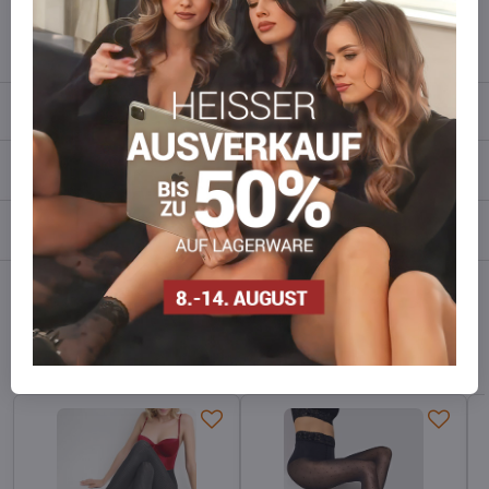
info​​@everlady​​.eu
Beschreibung
Bewertungen
0
Diskussion
0
Facebook
Twitter
Bluesky
Pinterest
Reddit
LinkedIn
WhatsApp
E-
mail
Alternative Produkte