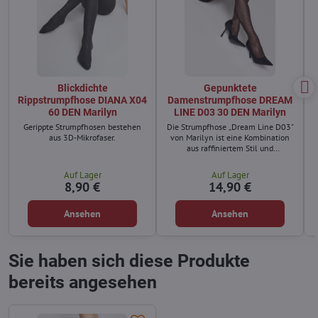
Blickdichte
Gepunktete
Rippstrumpfhose DIANA X04
Damenstrumpfhose DREAM
60 DEN Marilyn
LINE D03 30 DEN Marilyn
Gerippte Strumpfhosen bestehen
Die Strumpfhose „Dream Line D03"
aus 3D-Mikrofaser.
von Marilyn ist eine Kombination
aus raffiniertem Stil und
außergewöhnlichem Komfort.
Auf Lager
Auf Lager
8,90 €
14,90 €
Ansehen
Ansehen
Sie haben sich diese Produkte
bereits angesehen