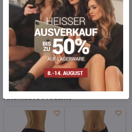
info​​@everlady​​.eu
Beschreibung
Bewertungen
0
Diskussion
0
Facebook
Twitter
Bluesky
Pinterest
Reddit
LinkedIn
WhatsApp
E-
mail
Alternative Produkte