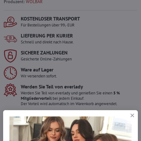
Produzent:
WOLBAR
KOSTENLOSER TRANSPORT
Für Bestellungen über 99,- EUR
LIEFERUNG PER KURIER
Schnell und direkt nach Hause.
SICHERE ZAHLUNGEN
Gesicherte Online-Zahlungen
Ware auf Lager
Wir versenden sofort.
Werden Sie Teil von everlady
Werden Sie Teil von everlady und genießen Sie einen
5 %
Mitgliedervorteil
bei jedem Einkauf.
Der Vorteil wird automatisch im Warenkorb angewendet.
Möchten Sie mehr bestellen ?
Zögern Sie nicht, uns zu kontaktieren, wir füllen die Ware für Sie
wieder auf!