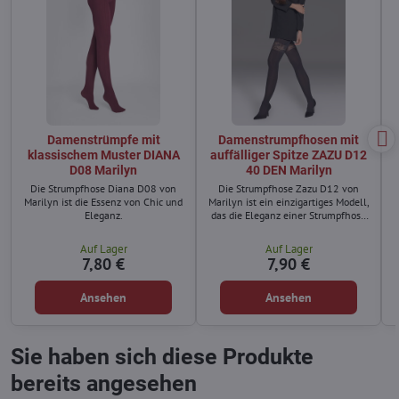
Damenstrümpfe mit
Damenstrumpfhosen mit
klassischem Muster DIANA
auffälliger Spitze ZAZU D12
D08 Marilyn
40 DEN Marilyn
Die Strumpfhose Diana D08 von
Die Strumpfhose Zazu D12 von
Marilyn ist die Essenz von Chic und
Marilyn ist ein einzigartiges Modell,
Eleganz.
das die Eleganz einer Strumpfhose
mit dem verführerischen Look von
Strümpfen verbindet.
Auf Lager
Auf Lager
7,80 €
7,90 €
Ansehen
Ansehen
Sie haben sich diese Produkte
bereits angesehen