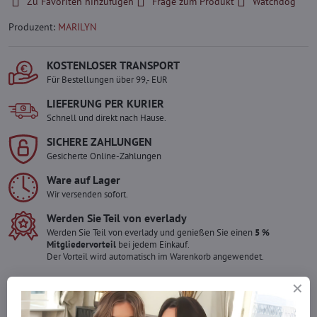
Zu Favoriten hinzufügen
Frage zum Produkt
Watchdog
Produzent:
MARILYN
KOSTENLOSER TRANSPORT
Für Bestellungen über 99,- EUR
LIEFERUNG PER KURIER
Schnell und direkt nach Hause.
SICHERE ZAHLUNGEN
Gesicherte Online-Zahlungen
Ware auf Lager
Wir versenden sofort.
Werden Sie Teil von everlady
Werden Sie Teil von everlady und genießen Sie einen
5 %
Mitgliedervorteil
bei jedem Einkauf.
Der Vorteil wird automatisch im Warenkorb angewendet.
Möchten Sie mehr bestellen ?
Zögern Sie nicht, uns zu kontaktieren, wir füllen die Ware für Sie