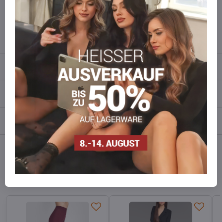
wieder auf!
info​​@everlady​​.eu
Beschreibung
Bewertungen
0
Diskussion
0
Facebook
Twitter
Bluesky
Pinterest
Reddit
LinkedIn
WhatsApp
E-
mail
Alternative Produkte