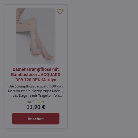
Damenstrumpfhose mit
Bambusfaser JACQUARD
D09 120 DEN Marilyn
Die Strumpfhose Jacquard D09 von
Marilyn ist ein einzigartiges Modell,
das Eleganz mit Tragekomfort
verbindet.
Auf Lager
11,90 €
Ansehen