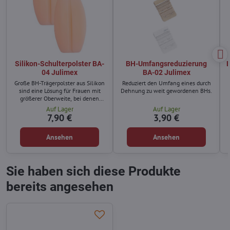
Silikon-Schulterpolster BA-
BH-Umfangsreduzierung
B
04 Julimex
BA-02 Julimex
Große BH-Trägerpolster aus Silikon
Reduziert den Umfang eines durch
sind eine Lösung für Frauen mit
Dehnung zu weit gewordenen BHs.
größerer Oberweite, bei denen
schmale Träger, die in die Haut
Auf Lager
Auf Lager
einschneiden, schmerzhaft sind.
7,90 €
3,90 €
Ansehen
Ansehen
Sie haben sich diese Produkte
bereits angesehen