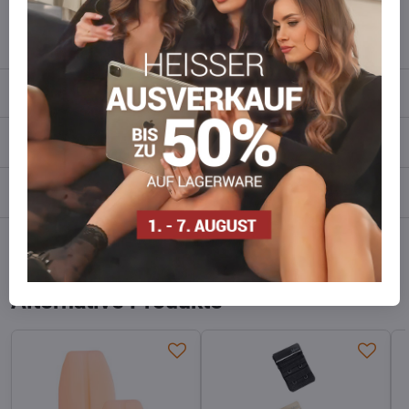
info​​@everlady​​.eu
Beschreibung
Bewertungen
0
Diskussion
0
Facebook
Twitter
Bluesky
Pinterest
Reddit
LinkedIn
WhatsApp
E-
mail
Alternative Produkte