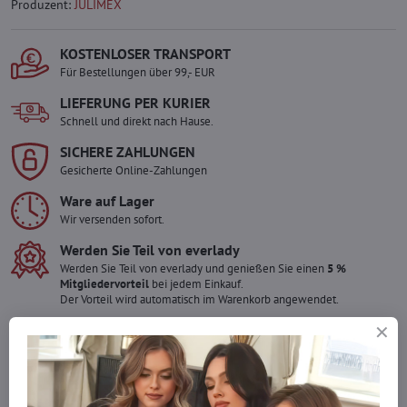
Produzent:
JULIMEX
KOSTENLOSER TRANSPORT
Für Bestellungen über 99,- EUR
LIEFERUNG PER KURIER
Schnell und direkt nach Hause.
SICHERE ZAHLUNGEN
Gesicherte Online-Zahlungen
Ware auf Lager
Wir versenden sofort.
Werden Sie Teil von everlady
Werden Sie Teil von everlady und genießen Sie einen
5 %
Mitgliedervorteil
bei jedem Einkauf.
Der Vorteil wird automatisch im Warenkorb angewendet.
Möchten Sie mehr bestellen ?
Zögern Sie nicht, uns zu kontaktieren, wir füllen die Ware für Sie
wieder auf!