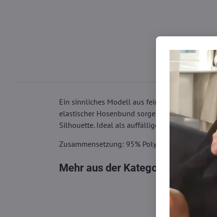
Ein sinnliches Modell aus feinem Mesh mit dek
elastischer Hosenbund sorgen für angenehmen Tr
Silhouette. Ideal als auffällige Ergänzung sowoh
Zusammensetzung: 95% Polyamid, 5% Elastha
Mehr aus der Kategorie
Strumpfh