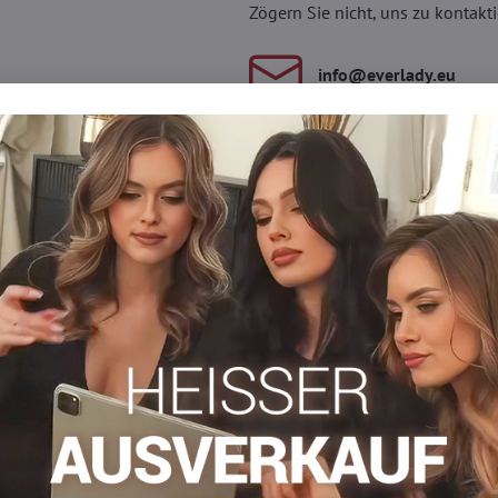
Zögern Sie nicht, uns zu kontakti
info​​@everlady​​.eu
Beschreibung
Bewertungen
Diskussion
0
0
orativem Blumenmuster, das die Beine betont und einen femininen
agekomfort ohne Druckstellen. Verstärkte Finger erhöhen die Hal
l für elegante als auch für alltagstaugliche Sets.
n
osen
Gemusterte Strumpfhosen
Netzstrumpfhosen
Facebook
Twitter
Bluesky
Pinterest
Reddit
LinkedIn
WhatsApp
E-
mail