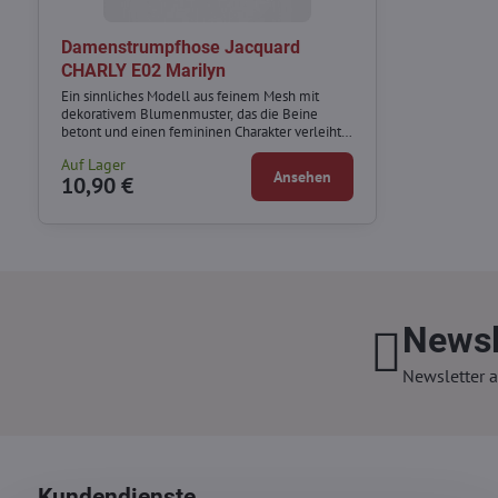
Damenstrumpfhose Jacquard
CHARLY E02 Marilyn
Ein sinnliches Modell aus feinem Mesh mit
dekorativem Blumenmuster, das die Beine
betont und einen femininen Charakter verleiht.
Nahtloses Design und elastischer Hosenbund
Auf Lager
sorgen für angenehmen Tragekomfort ohne
Ansehen
10,90 €
Druckstellen.
Newsl
Newsletter a
Kundendienste