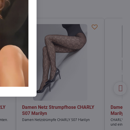
RLY
Damen Netz Strumpfhose CHARLY
Damen N
S07 Marilyn
Marilyn
nten.
Damen Netzstrümpfe CHARLY S07 Marilyn
CHARLY P32
und einer Zi