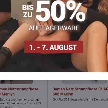
amen Netzstrumpfhose
Damen Netz Strumpfhose CHA
 Marilyn
S08 Marilyn
 Eleganz und Ihren einzigartigen
CHARLY S08 Netzstrümpfe mit Ziernaht hi
uesten Kollektion von Charly B09
ür Damen.