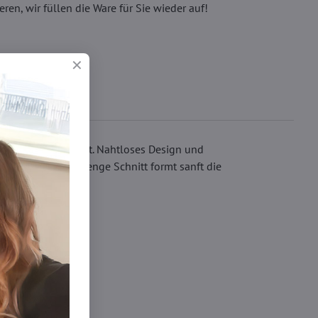
eren, wir füllen die Ware für Sie wieder auf!
 Charakter verleiht. Nahtloses Design und
tbarkeit und der enge Schnitt formt sanft die
Strumpfhosen DEN