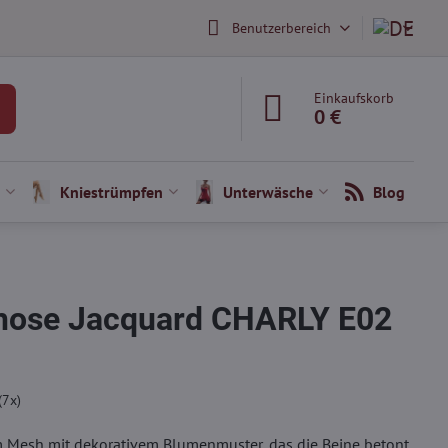
Benutzerbereich
Einkaufskorb
0 €
Kniestrümpfen
Unterwäsche
Blog
ose Jacquard CHARLY E02
(
7
x)
m Mesh mit dekorativem Blumenmuster, das die Beine betont