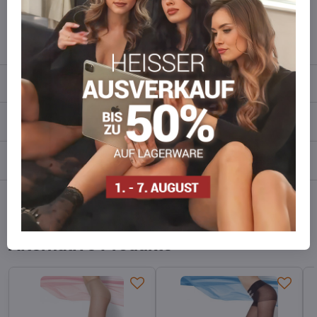
wieder auf!
info​​@everlady​​.eu
Beschreibung
Bewertungen
0
Diskussion
0
Facebook
Twitter
Bluesky
Pinterest
Reddit
LinkedIn
WhatsApp
E-
mail
Alternative Produkte