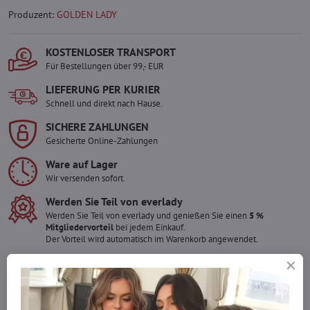
Produzent:
GOLDEN LADY
KOSTENLOSER TRANSPORT
Für Bestellungen über 99,- EUR
LIEFERUNG PER KURIER
Schnell und direkt nach Hause.
SICHERE ZAHLUNGEN
Gesicherte Online-Zahlungen
Ware auf Lager
Wir versenden sofort.
Werden Sie Teil von everlady
Werden Sie Teil von everlady und genießen Sie einen
5 %
Mitgliedervorteil
bei jedem Einkauf.
Der Vorteil wird automatisch im Warenkorb angewendet.
Möchten Sie mehr bestellen ?
Zögern Sie nicht, uns zu kontaktieren, wir füllen die Ware für Sie