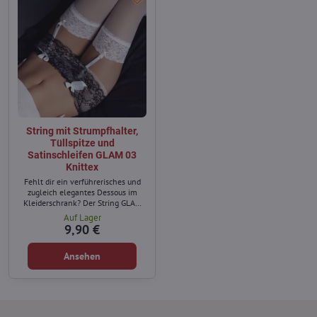
String mit Strumpfhalter,
Tüllspitze und
Satinschleifen GLAM 03
Knittex
Fehlt dir ein verführerisches und
zugleich elegantes Dessous im
Kleiderschrank? Der String GLAM
03 mit integriertem Strumpfhalter
Auf Lager
von Knittex bietet feminine
9,90 €
Raffinesse für den Alltag und
romantische Momente.
Ansehen