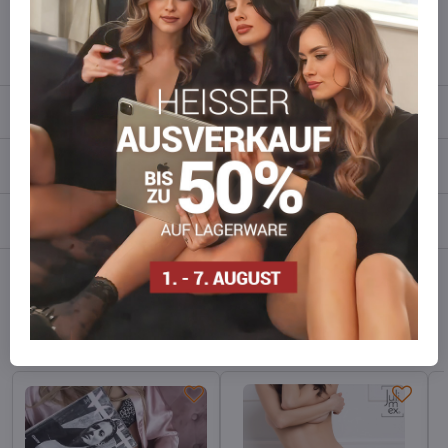
info​​@everlady​​.eu
Beschreibung
Bewertungen
0
Diskussion
0
Facebook
Twitter
Bluesky
Pinterest
Reddit
LinkedIn
WhatsApp
E-
mail
Alternative Produkte