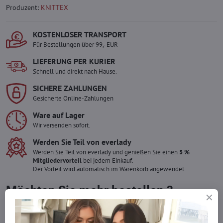
Produzent:
KNITTEX
KOSTENLOSER TRANSPORT
Für Bestellungen über 99,- EUR
LIEFERUNG PER KURIER
Schnell und direkt nach Hause.
SICHERE ZAHLUNGEN
Gesicherte Online-Zahlungen
Ware auf Lager
Wir versenden sofort.
Werden Sie Teil von everlady
Werden Sie Teil von everlady und genießen Sie einen
5 %
Mitgliedervorteil
bei jedem Einkauf.
Der Vorteil wird automatisch im Warenkorb angewendet.
Möchten Sie mehr bestellen ?
Zögern Sie nicht, uns zu kontaktieren, wir füllen die Ware für Sie
wieder auf!