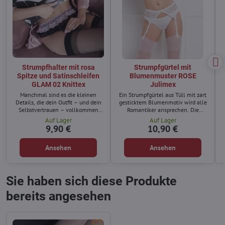
Strumpfhalter mit rosa
Strumpfgürtel mit
Spitze und Satinschleifen
Blumenmuster ROSE
GLAM 02 Knittex
Julimex
Manchmal sind es die kleinen
Ein Strumpfgürtel aus Tüll mit zart
Details, die dein Outfit – und dein
gesticktem Blumenmotiv wird alle
Selbstvertrauen – vollkommen
Romantiker ansprechen. Die
verändern. Der Strumpfhalter GLAM
Oberseite ist mit einer kleinen
Auf Lager
Auf Lager
02 von Knittex mit rosa Spitze und
Schleife und die Unterseite mit
9,90 €
10,90 €
f
Satinschleifen ist das perfekte
einem flachen Ziersaum versehen.
Accessoire für elegante
Verstellbare Strumpfhalter und
Ansehen
Ansehen
Abendmode.
Rückenverschluss.
Sie haben sich diese Produkte
bereits angesehen